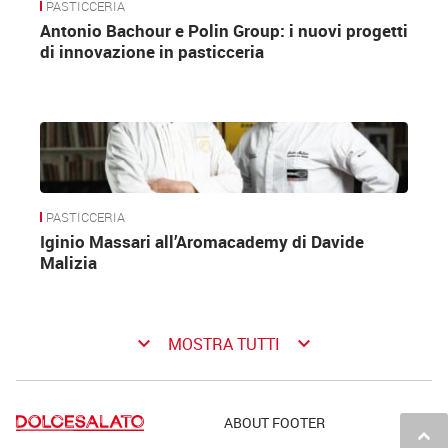
PASTICCERIA
Antonio Bachour e Polin Group: i nuovi progetti
di innovazione in pasticceria
PASTICCERIA
Iginio Massari all’Aromacademy di Davide
Malizia
keyboard_arrow_down
keyboard_arrow_down
MOSTRA TUTTI
ABOUT FOOTER
keyboard_arrow_up