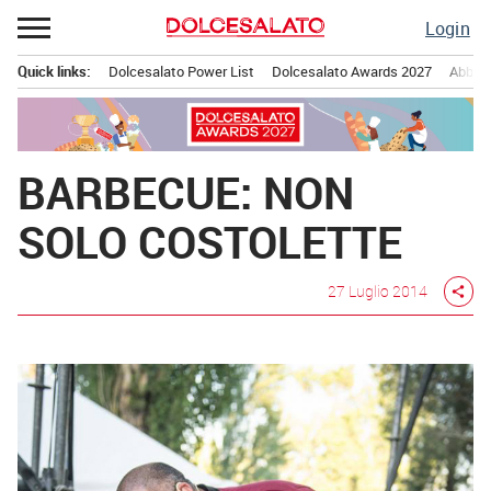
Passa
Login
al
contenuto
Quick links:
Dolcesalato Power List
Dolcesalato Awards 2027
Abbona
Menu principale
BARBECUE: NON
SOLO COSTOLETTE
27 Luglio 2014
share