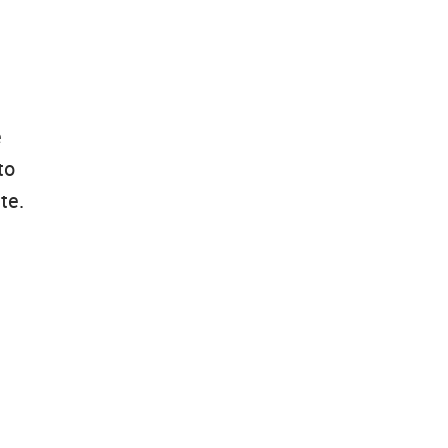
e
to
te.