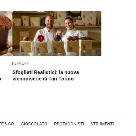
BAKERY
Sfogliati Realistici: la nuova
o
viennoiserie di Tarì Torino
È & CO.
CIOCCOLATO
PROTAGONISTI
STRUMENTI