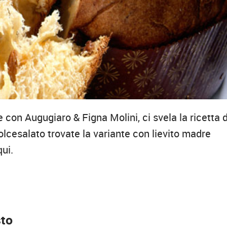
 con Augugiaro & Figna Molini, ci svela la ricetta 
lcesalato trovate la variante con lievito madre
ui.
to