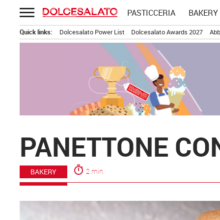
Passa
PASTICCERIA
BAKERY
al
contenuto
Quick links:
Dolcesalato Power List
Dolcesalato Awards 2027
Abb
PANETTONE CON
timer
2 min.
BAKERY