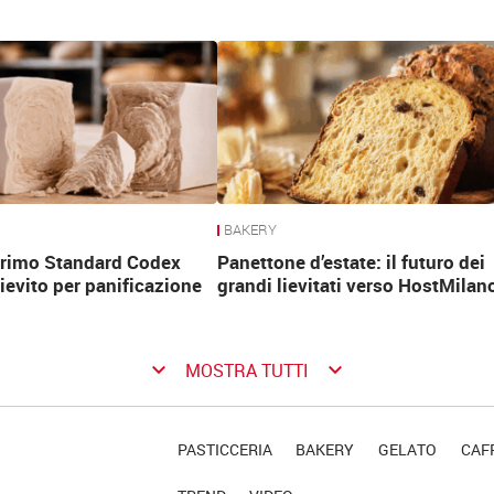
BAKERY
 primo Standard Codex
Panettone d’estate: il futuro dei
lievito per panificazione
grandi lievitati verso HostMilan
keyboard_arrow_down
keyboard_arrow_down
MOSTRA TUTTI
PASTICCERIA
BAKERY
GELATO
CAFF