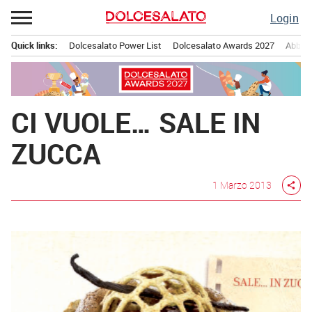
Passa
Login
al
contenuto
Quick links:
Dolcesalato Power List
Dolcesalato Awards 2027
Abbona
Menu principale
CI VUOLE… SALE IN
ZUCCA
1 Marzo 2013
share