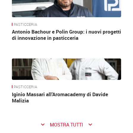
PASTICCERIA
Antonio Bachour e Polin Group: i nuovi progetti
di innovazione in pasticceria
PASTICCERIA
Iginio Massari all’Aromacademy di Davide
Malizia
keyboard_arrow_down
keyboard_arrow_down
MOSTRA TUTTI