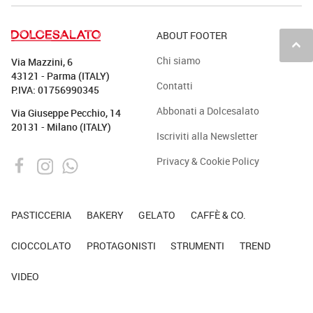
ABOUT FOOTER
keyboard_arrow_up
Chi siamo
Via Mazzini, 6
43121 - Parma (ITALY)
Contatti
P.IVA: 01756990345
Abbonati a Dolcesalato
Via Giuseppe Pecchio, 14
20131 - Milano (ITALY)
Iscriviti alla Newsletter
Privacy & Cookie Policy
PASTICCERIA
BAKERY
GELATO
CAFFÈ & CO.
CIOCCOLATO
PROTAGONISTI
STRUMENTI
TREND
VIDEO