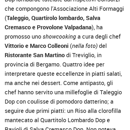
che compongono l’Associazione Alti Formaggi
(
Taleggio, Quartirolo lombardo, Salva
Cremasco e Provolone Valpadana
), ha
promosso uno
showcooking
a cura degli chef
Vittorio e Marco Colleoni
(
nella foto)
del
Ristorante San Martino
di Treviglio, in
provincia di Bergamo. Quattro idee per
interpretare queste eccellenze in piatti salati,
ma anche nei dessert. Come antipasto, gli
chef hanno servito una millefoglie di Taleggio
Dop con coulisse di pomodoro datterino; a
seguire due primi piatti: un Riso alla clorofilla
mantecato al Quartitolo Lombardo Dop e
Ravioli di Salva Cremasco Dop. Non poteva