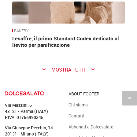
BAKERY
Lesaffre, il primo Standard Codex dedicato al
lievito per panificazione
keyboard_arrow_down
keyboard_arrow_down
MOSTRA TUTTI
ABOUT FOOTER
keyboard_arrow_up
Chi siamo
Via Mazzini, 6
43121 - Parma (ITALY)
Contatti
P.IVA: 01756990345
Abbonati a Dolcesalato
Via Giuseppe Pecchio, 14
20131 - Milano (ITALY)