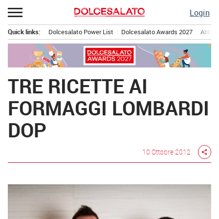
Passa
Login
al
contenuto
Quick links:
Dolcesalato Power List
Dolcesalato Awards 2027
Abbona
Menu principale
TRE RICETTE AI
FORMAGGI LOMBARDI
DOP
10 Ottobre 2012
share