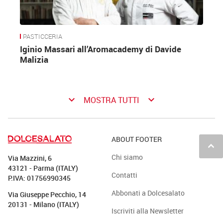
PASTICCERIA
Iginio Massari all’Aromacademy di Davide
Malizia
keyboard_arrow_down
keyboard_arrow_down
MOSTRA TUTTI
ABOUT FOOTER
keyboard_arrow_up
Chi siamo
Via Mazzini, 6
43121 - Parma (ITALY)
Contatti
P.IVA: 01756990345
Abbonati a Dolcesalato
Via Giuseppe Pecchio, 14
20131 - Milano (ITALY)
Iscriviti alla Newsletter