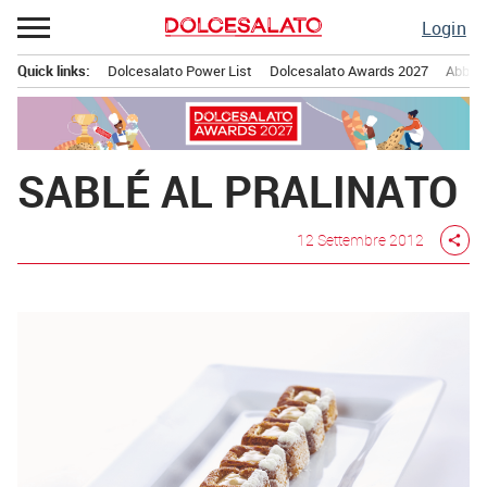
Passa
Login
al
contenuto
Quick links:
Dolcesalato Power List
Dolcesalato Awards 2027
Abbona
Menu principale
SABLÉ AL PRALINATO
12 Settembre 2012
share