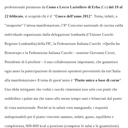
professionale promosso da
Como e Lecco Lariofiere di Erba
(Co)
dal 19 al
22 febbraio
, si scoprirà chi è il “
Cuoco dell’anno 2012
“.
Torna, infatti, a
“insaporire” l’attesa manifestazione, l’8° Concorso nazionale di cucina calda
individuale organizzato dalla delegazione lombarda (l’Unione Cuochi
Regione Lombardia) della FIC, la Federazione Italiana Cuochi.
«Quella fra
Ristorexpo e la Federazione Italiana Cuochi – sostiene
Giovanni Ciceri
,
Presidente di Lariofiere – è una collaborazione importante, che garantisce
ogni
anno la partecipazione di numerosi operatori provenienti da tutt’Italia
alla manifestazione»
Il tema di quest’anno è “
Piatto unico a base di carne
”.
Una sfida intrigante che vedrà i cuochi cimentarsi non solo con piatti che
soddisfino i palati ma che siano allo stesso tempo sani e
bilanciati dal punto
di vista nutrizionale
. Perché se la salute vien mangiando, i requisiti
indispensabili per il piatto vincente saranno, infatti, gusto, equilibrio e
completezza, 600-800 kcal a porzione (compreso le salse e le guarnizioni).