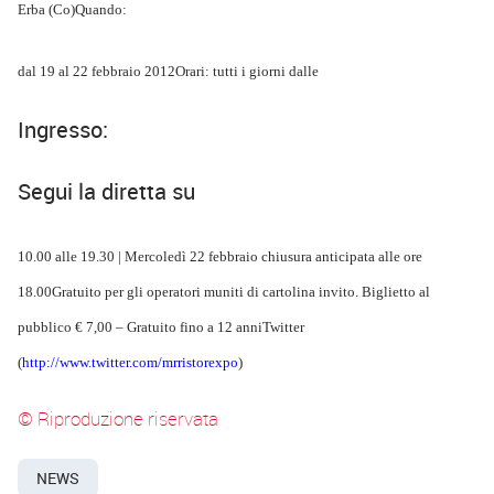
Erba (Co)
Quando:
dal 19 al 22 febbraio
2012
Orari: tutti i giorni dalle
Ingresso:
Segui la diretta su
10.00
alle
19.30
| Mercoledì 22 febbraio chiusura anticipata alle ore
18.00
Gratuito
per gli operatori muniti di cartolina invito. Biglietto al
pubblico
€ 7,00
– Gratuito fino a 12 anni
Twitter
(
http://www.twitter.com/mrristorexpo
)
© Riproduzione riservata
NEWS