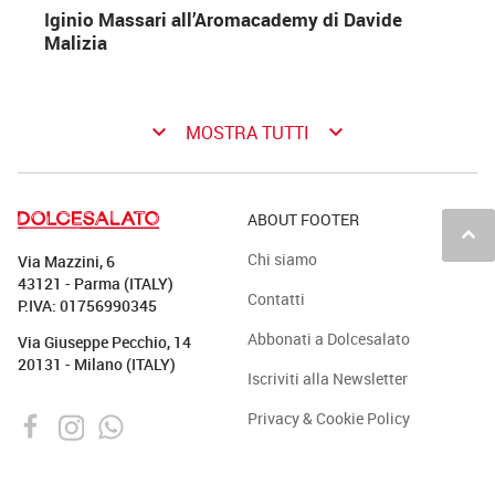
Iginio Massari all’Aromacademy di Davide
Malizia
keyboard_arrow_down
keyboard_arrow_down
MOSTRA TUTTI
ABOUT FOOTER
keyboard_arrow_up
Chi siamo
Via Mazzini, 6
43121 - Parma (ITALY)
Contatti
P.IVA: 01756990345
Abbonati a Dolcesalato
Via Giuseppe Pecchio, 14
20131 - Milano (ITALY)
Iscriviti alla Newsletter
Privacy & Cookie Policy