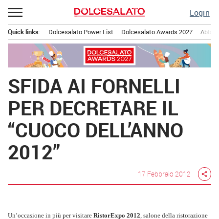
Passa
Login
al
contenuto
Quick links:
Dolcesalato Power List
Dolcesalato Awards 2027
Abbona
Menu principale
SFIDA AI FORNELLI
PER DECRETARE IL
“CUOCO DELL’ANNO
2012”
17 Febbraio 2012
share
Un’occasione in più per visitare
RistorExpo 2012
, salone della ristorazione