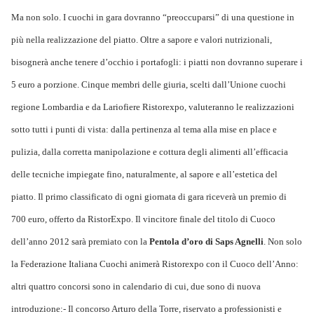
Ma non solo. I cuochi in gara dovranno “preoccuparsi” di una questione in
più nella realizzazione del piatto. Oltre a sapore e valori nutrizionali,
bisognerà anche tenere d’occhio i portafogli: i piatti non dovranno superare i
5 euro a porzione. Cinque membri delle giuria, scelti dall’Unione cuochi
regione Lombardia e da Lariofiere Ristorexpo, valuteranno le realizzazioni
sotto tutti i punti di vista: dalla pertinenza al tema alla mise en place e
pulizia, dalla corretta manipolazione e cottura degli alimenti all’efficacia
delle tecniche impiegate fino, naturalmente, al sapore e all’estetica del
piatto. Il primo classificato di ogni giornata di gara riceverà un premio di
700 euro, offerto da RistorExpo. Il vincitore finale del titolo di Cuoco
dell’anno 2012 sarà premiato con la
Pentola d’oro di Saps Agnelli
.
Non solo
la Federazione Italiana Cuochi animerà Ristorexpo con il Cuoco dell’Anno:
altri quattro concorsi sono in calendario di cui, due sono di nuova
introduzione:- Il concorso Arturo della Torre, riservato a professionisti e