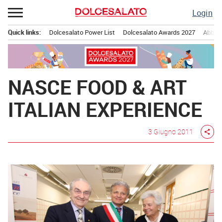
Passa
Login
al
contenuto
Quick links:
Dolcesalato Power List
Dolcesalato Awards 2027
Abbona
Menu principale
NASCE FOOD & ART
ITALIAN EXPERIENCE
3 Giugno 2011
share