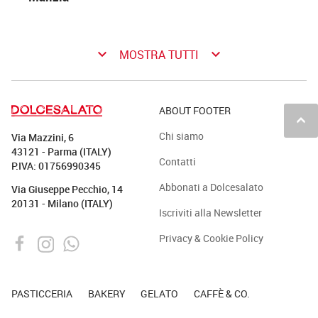
keyboard_arrow_down
keyboard_arrow_down
MOSTRA TUTTI
ABOUT FOOTER
keyboard_arrow_up
Chi siamo
Via Mazzini, 6
43121 - Parma (ITALY)
Contatti
P.IVA: 01756990345
Abbonati a Dolcesalato
Via Giuseppe Pecchio, 14
20131 - Milano (ITALY)
Iscriviti alla Newsletter
Privacy & Cookie Policy
PASTICCERIA
BAKERY
GELATO
CAFFÈ & CO.