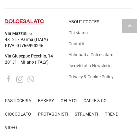
ABOUT FOOTER
keyboard_arrow_up
Chi siamo
Via Mazzini, 6
43121 - Parma (ITALY)
Contatti
P.IVA: 01756990345
Abbonati a Dolcesalato
Via Giuseppe Pecchio, 14
20131 - Milano (ITALY)
Iscriviti alla Newsletter
Privacy & Cookie Policy
PASTICCERIA
BAKERY
GELATO
CAFFÈ & CO.
CIOCCOLATO
PROTAGONISTI
STRUMENTI
TREND
VIDEO