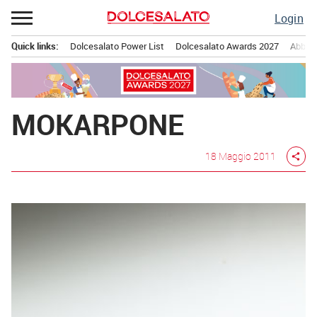
Passa
Login
al
contenuto
Quick links:
Dolcesalato Power List
Dolcesalato Awards 2027
Abbona
Menu principale
MOKARPONE
18 Maggio 2011
share