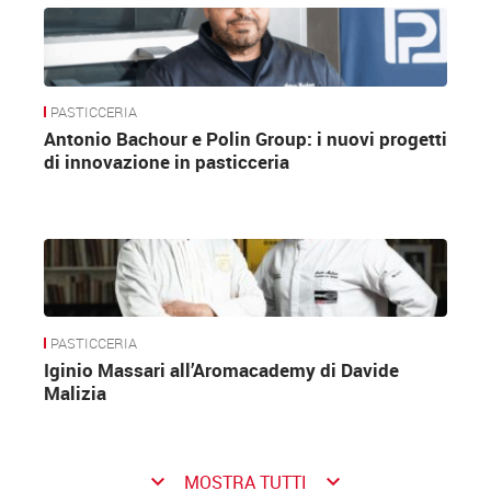
PASTICCERIA
Antonio Bachour e Polin Group: i nuovi progetti
di innovazione in pasticceria
PASTICCERIA
Iginio Massari all’Aromacademy di Davide
Malizia
keyboard_arrow_down
keyboard_arrow_down
MOSTRA TUTTI