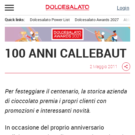
Passa
Login
al
contenuto
Quick links:
Dolcesalato Power List
Dolcesalato Awards 2027
Abbona
Menu principale
100 ANNI CALLEBAUT
2 Maggio 2011
share
Per festeggiare il centenario, la storica azienda
di cioccolato premia i propri clienti con
promozioni e interessanti novità.
In occasione del proprio anniversario