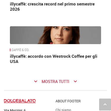
illycaffè: crescita record nel primo semestre
2026
CAFFÈ & CO.
illycaffè: accordo con Westrock Coffee per gli
USA
keyboard_arrow_down
keyboard_arrow_down
MOSTRA TUTTI
ABOUT FOOTER
keyboard_arrow_up
Chi siamo
Via Mazzini, 6