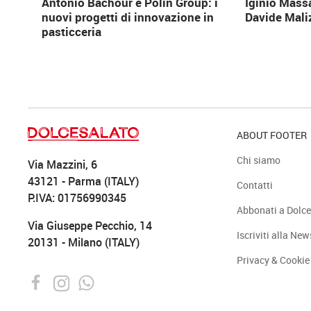
Antonio Bachour e Polin Group: i
Iginio Mass
nuovi progetti di innovazione in
Davide Mali
pasticceria
ABOUT FOOTER
Chi siamo
Via Mazzini, 6
43121 - Parma (ITALY)
Contatti
P.IVA: 01756990345
Abbonati a Dolce
Via Giuseppe Pecchio, 14
Iscriviti alla New
20131 - Milano (ITALY)
Privacy & Cookie