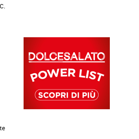
°C.
ate