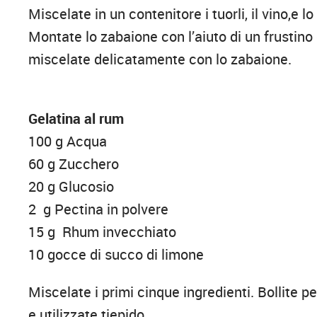
Miscelate in un contenitore i tuorli, il vino,e
Montate lo zabaione con l’aiuto di un frustino 
miscelate delicatamente con lo zabaione.
Gelatina al rum
100 g Acqua
60 g Zucchero
20 g Glucosio
2 g Pectina in polvere
15 g Rhum invecchiato
10 gocce di succo di limone
Miscelate i primi cinque ingredienti. Bollite p
e utilizzate tiepido.