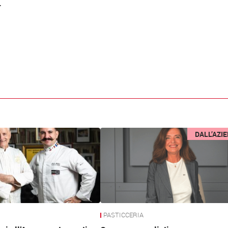
.
DALL’AZI
PASTICCERIA