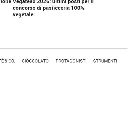
zione
Vegâteau 2026: ultimi posti per il
concorso di pasticceria 100%
vegetale
È & CO.
CIOCCOLATO
PROTAGONISTI
STRUMENTI