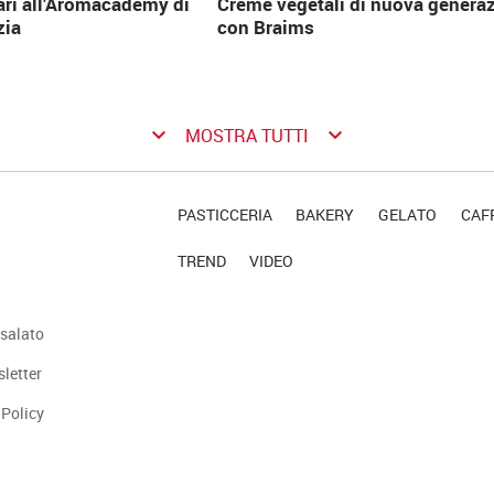
ari all’Aromacademy di
Creme vegetali di nuova genera
zia
con Braims
keyboard_arrow_down
keyboard_arrow_down
MOSTRA TUTTI
PASTICCERIA
BAKERY
GELATO
CAFF
TREND
VIDEO
salato
sletter
 Policy