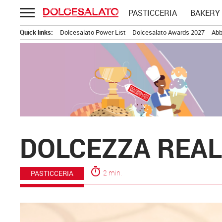
Passa
PASTICCERIA
BAKERY
al
contenuto
Quick links:
Dolcesalato Power List
Dolcesalato Awards 2027
Abb
DOLCEZZA REAL
timer
2 min.
PASTICCERIA