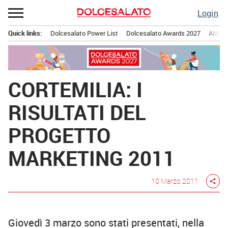
Passa
Login
al
contenuto
Quick links:
Dolcesalato Power List
Dolcesalato Awards 2027
Abbona
Menu principale
CORTEMILIA: I
RISULTATI DEL
PROGETTO
MARKETING 2011
10 Marzo 2011
share
Giovedì 3 marzo sono stati presentati, nella