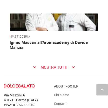
PASTICCERIA
Iginio Massari all’Aromacademy di Davide
Malizia
keyboard_arrow_down
keyboard_arrow_down
MOSTRA TUTTI
ABOUT FOOTER
keyboard_arrow_up
Chi siamo
Via Mazzini, 6
43121 - Parma (ITALY)
Contatti
P.IVA: 01756990345