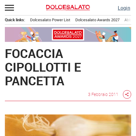
Passa
Login
al
contenuto
Quick links:
Dolcesalato Power List
Dolcesalato Awards 2027
Abbona
Menu principale
FOCACCIA
CIPOLLOTTI E
PANCETTA
3 Febbraio 2011
share