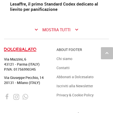
Lesaffre, il primo Standard Codex dedicato al
lievito per panificazione
keyboard_arrow_down
keyboard_arrow_down
MOSTRA TUTTI
ABOUT FOOTER
keyboard_arrow_up
Chi siamo
Via Mazzini, 6
43121 - Parma (ITALY)
Contatti
P.IVA: 01756990345
Abbonati a Dolcesalato
Via Giuseppe Pecchio, 14
20131 - Milano (ITALY)
Iscriviti alla Newsletter
Privacy & Cookie Policy