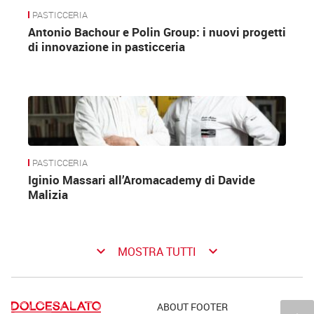
PASTICCERIA
Antonio Bachour e Polin Group: i nuovi progetti
di innovazione in pasticceria
PASTICCERIA
Iginio Massari all’Aromacademy di Davide
Malizia
keyboard_arrow_down
keyboard_arrow_down
MOSTRA TUTTI
ABOUT FOOTER