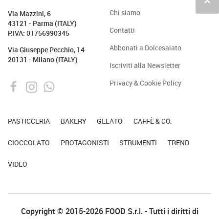
keyboard_arrow_up
Chi siamo
Via Mazzini, 6
43121 - Parma (ITALY)
Contatti
P.IVA: 01756990345
Abbonati a Dolcesalato
Via Giuseppe Pecchio, 14
20131 - Milano (ITALY)
Iscriviti alla Newsletter
Privacy & Cookie Policy
PASTICCERIA
BAKERY
GELATO
CAFFÈ & CO.
CIOCCOLATO
PROTAGONISTI
STRUMENTI
TREND
VIDEO
Copyright © 2015-2026 FOOD S.r.l. - Tutti i diritti di