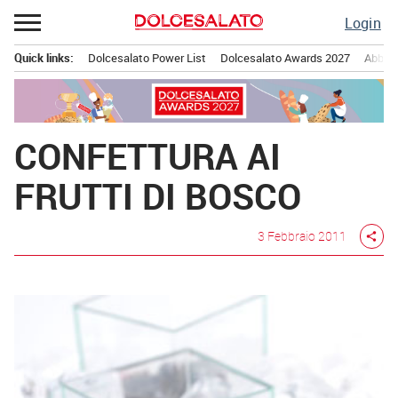
Passa
Login
al
contenuto
Quick links:
Dolcesalato Power List
Dolcesalato Awards 2027
Abbona
Menu principale
CONFETTURA AI
FRUTTI DI BOSCO
3 Febbraio 2011
share