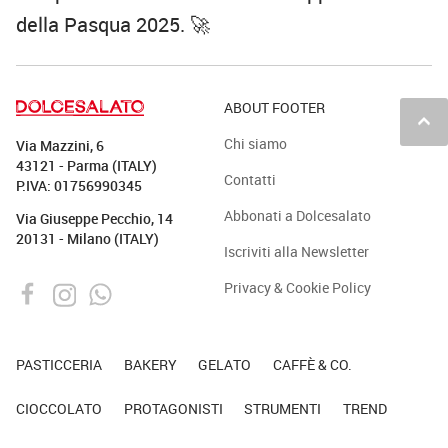
della Pasqua 2025. 🚀
ABOUT FOOTER
keyboard_arrow_up
Chi siamo
Via Mazzini, 6
43121 - Parma (ITALY)
Contatti
P.IVA: 01756990345
Abbonati a Dolcesalato
Via Giuseppe Pecchio, 14
20131 - Milano (ITALY)
Iscriviti alla Newsletter
Privacy & Cookie Policy
PASTICCERIA
BAKERY
GELATO
CAFFÈ & CO.
CIOCCOLATO
PROTAGONISTI
STRUMENTI
TREND