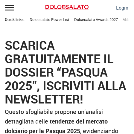
Passa
Login
al
contenuto
Quick links:
Dolcesalato Power List
Dolcesalato Awards 2027
Abbona
Menu principale
SCARICA
GRATUITAMENTE IL
DOSSIER “PASQUA
2025”, ISCRIVITI ALLA
NEWSLETTER!
Questo sfogliabile propone un’analisi
dettagliata delle
tendenze del mercato
dolciario per la Pasqua 2025
, evidenziando