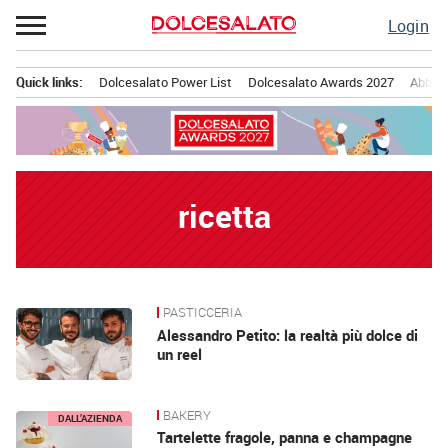
Passa
Login
al
contenuto
Quick links:
Dolcesalato Power List
Dolcesalato Awards 2027
Abbona
Menu principale
ricetta
PASTICCERIA
News
Alessandro Petito: la realtà più dolce di
un reel
BAKERY
DALL’AZIENDA
Tartelette fragole, panna e champagne