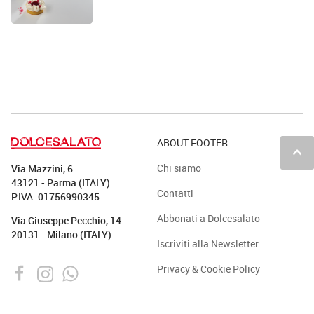
ABOUT FOOTER
keyboard_arrow_up
Chi siamo
Via Mazzini, 6
43121 - Parma (ITALY)
Contatti
P.IVA: 01756990345
Abbonati a Dolcesalato
Via Giuseppe Pecchio, 14
20131 - Milano (ITALY)
Iscriviti alla Newsletter
Privacy & Cookie Policy