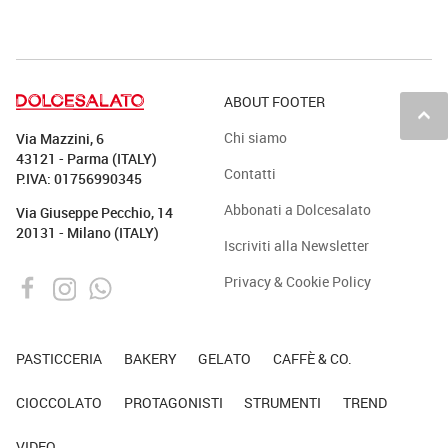
ABOUT FOOTER
keyboard_arrow_up
Chi siamo
Via Mazzini, 6
43121 - Parma (ITALY)
Contatti
P.IVA: 01756990345
Abbonati a Dolcesalato
Via Giuseppe Pecchio, 14
20131 - Milano (ITALY)
Iscriviti alla Newsletter
Privacy & Cookie Policy
PASTICCERIA
BAKERY
GELATO
CAFFÈ & CO.
CIOCCOLATO
PROTAGONISTI
STRUMENTI
TREND
VIDEO