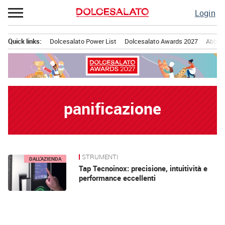
Passa
Login
al
contenuto
Quick links:
Dolcesalato Power List
Dolcesalato Awards 2027
Abbona
Menu principale
panificazione
STRUMENTI
News
DALL’AZIENDA
Tap Tecnoinox: precisione, intuitività e
performance eccellenti