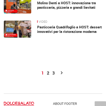
Molino Denti a HOST: innovazione tra
pasticceria, pizzeria e grandi lievitati
VIDEO
Pasticceria Quadrifoglio a HOST: dessert
innovativi per la ristorazione moderna
chevron_right
1
2
3
ABOUT FOOTER