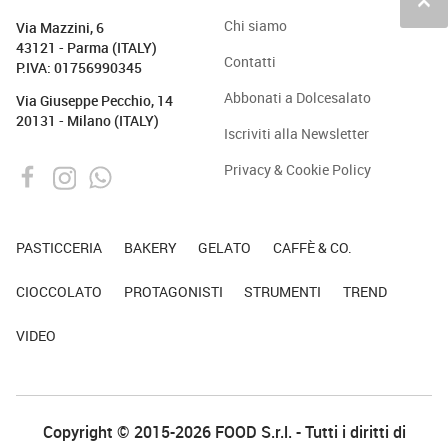
keyboard_arrow_up
Chi siamo
Via Mazzini, 6
43121 - Parma (ITALY)
Contatti
P.IVA: 01756990345
Abbonati a Dolcesalato
Via Giuseppe Pecchio, 14
20131 - Milano (ITALY)
Iscriviti alla Newsletter
Privacy & Cookie Policy
PASTICCERIA
BAKERY
GELATO
CAFFÈ & CO.
CIOCCOLATO
PROTAGONISTI
STRUMENTI
TREND
VIDEO
Copyright © 2015-2026 FOOD S.r.l. - Tutti i diritti di