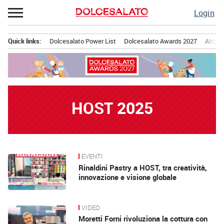
Passa
Login
al
contenuto
Quick links:
Dolcesalato Power List
Dolcesalato Awards 2027
Abbona
Menu principale
HOST 2025
EVENTI
News
Rinaldini Pastry a HOST, tra creatività,
innovazione e visione globale
VIDEO
Moretti Forni rivoluziona la cottura con