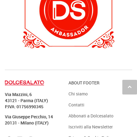
ABOUT FOOTER
keyboard_arrow_up
Chi siamo
Via Mazzini, 6
43121 - Parma (ITALY)
Contatti
P.IVA: 01756990345
Abbonati a Dolcesalato
Via Giuseppe Pecchio, 14
20131 - Milano (ITALY)
Iscriviti alla Newsletter