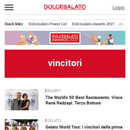
Passa
Login
al
contenuto
Quick links:
Dolcesalato Power List
Dolcesalato Awards 2027
Abbona
Menu principale
vincitori
BAKERY
News
The World’s 50 Best Restaurants. Vince
René Redzepi. Terzo Bottura
GELATO
Gelato World Tour: i vincitori della prima