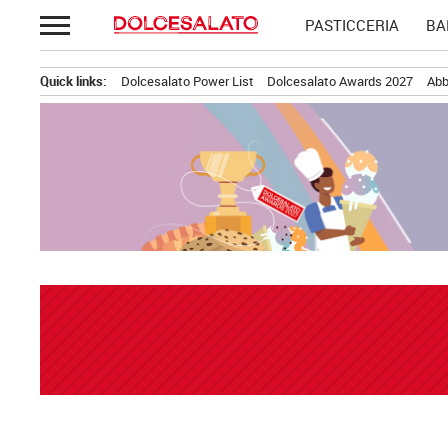
Passa
PASTICCERIA
BA
al
contenuto
Quick links:
Dolcesalato Power List
Dolcesalato Awards 2027
Abb