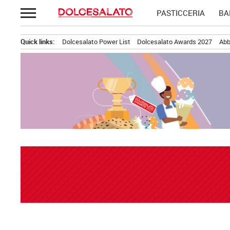
Passa
PASTICCERIA
BA
al
contenuto
Quick links:
Dolcesalato Power List
Dolcesalato Awards 2027
Abb