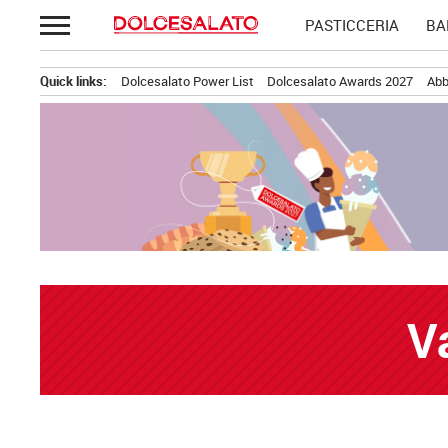
Passa
PASTICCERIA
BA
al
contenuto
Quick links:
Dolcesalato Power List
Dolcesalato Awards 2027
Abb
V