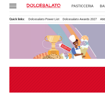
Passa
PASTICCERIA
BA
al
contenuto
Quick links:
Dolcesalato Power List
Dolcesalato Awards 2027
Abb