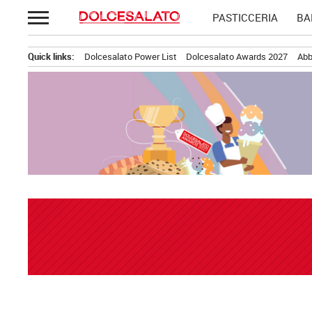
Passa
PASTICCERIA
BA
al
contenuto
Quick links:
Dolcesalato Power List
Dolcesalato Awards 2027
Abb