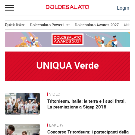
Passa
Login
al
contenuto
Quick links:
Dolcesalato Power List
Dolcesalato Awards 2027
Abbona
Menu principale
UNIQUA Verde
VIDEO
News
Tritordeum, Italia: la terra e i suoi frutti.
La premiazione a Sigep 2018
BAKERY
Concorso Tritordeum: i partecipanti della