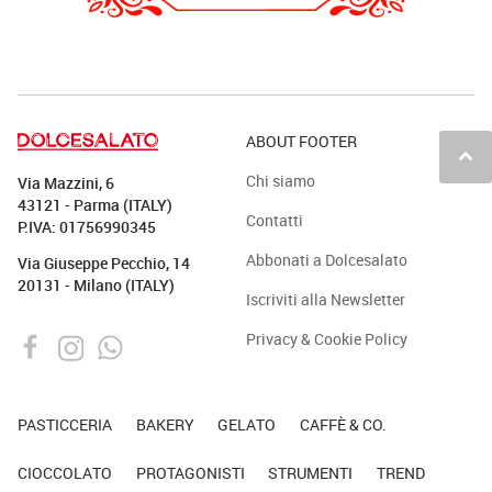
ABOUT FOOTER
keyboard_arrow_up
Chi siamo
Via Mazzini, 6
43121 - Parma (ITALY)
Contatti
P.IVA: 01756990345
Abbonati a Dolcesalato
Via Giuseppe Pecchio, 14
20131 - Milano (ITALY)
Iscriviti alla Newsletter
Privacy & Cookie Policy
PASTICCERIA
BAKERY
GELATO
CAFFÈ & CO.
CIOCCOLATO
PROTAGONISTI
STRUMENTI
TREND