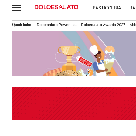
Passa
PASTICCERIA
BA
al
contenuto
Quick links:
Dolcesalato Power List
Dolcesalato Awards 2027
Abb