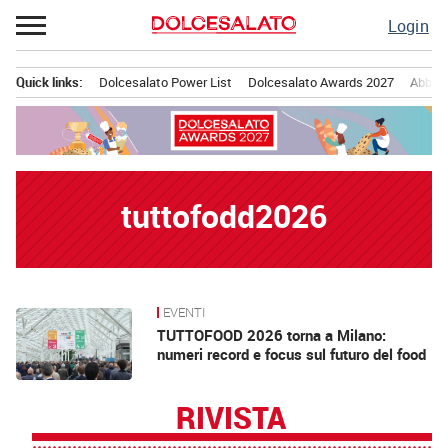
Passa
Login
al
contenuto
Quick links:
Dolcesalato Power List
Dolcesalato Awards 2027
Abbona
Menu principale
tuttofodd2026
EVENTI
News
TUTTOFOOD 2026 torna a Milano:
numeri record e focus sul futuro del food
RIVISTA