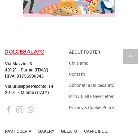
ABOUT FOOTER
keyboard_arrow_up
Chi siamo
Via Mazzini, 6
43121 - Parma (ITALY)
Contatti
P.IVA: 01756990345
Abbonati a Dolcesalato
Via Giuseppe Pecchio, 14
20131 - Milano (ITALY)
Iscriviti alla Newsletter
Privacy & Cookie Policy
PASTICCERIA
BAKERY
GELATO
CAFFÈ & CO.