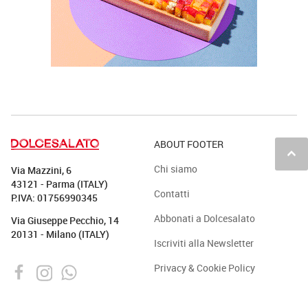
ABOUT FOOTER
keyboard_arrow_up
Chi siamo
Via Mazzini, 6
43121 - Parma (ITALY)
Contatti
P.IVA: 01756990345
Abbonati a Dolcesalato
Via Giuseppe Pecchio, 14
20131 - Milano (ITALY)
Iscriviti alla Newsletter
Privacy & Cookie Policy