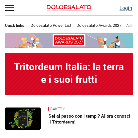
Passa
Login
al
contenuto
Quick links:
Dolcesalato Power List
Dolcesalato Awards 2027
Abbona
Menu principale
Tritordeum Italia: la terra
e i suoi frutti
BAKERY
News
Sei al passo con i tempi? Allora conosci
il Tritordeum!