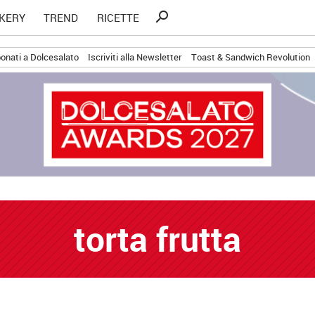
Ricerca
search
KERY
TREND
RICETTE
per:
onati a Dolcesalato
Iscriviti alla Newsletter
Toast & Sandwich Revolution
torta frutta