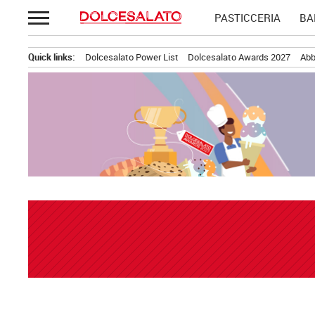
Passa
PASTICCERIA
BA
al
contenuto
Quick links:
Dolcesalato Power List
Dolcesalato Awards 2027
Abb