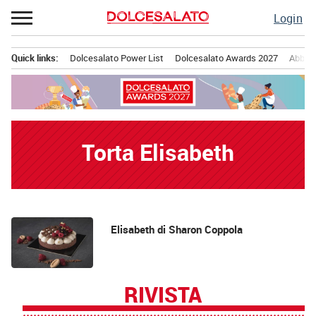
Passa
Login
al
contenuto
Quick links:
Dolcesalato Power List
Dolcesalato Awards 2027
Abbona
Menu principale
Torta Elisabeth
News
Elisabeth di Sharon Coppola
RIVISTA