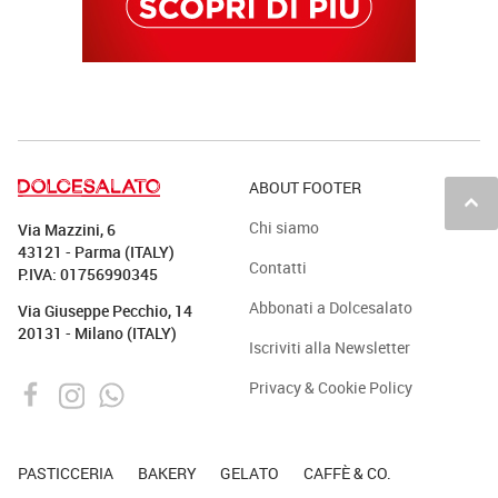
ABOUT FOOTER
keyboard_arrow_up
Chi siamo
Via Mazzini, 6
43121 - Parma (ITALY)
Contatti
P.IVA: 01756990345
Abbonati a Dolcesalato
Via Giuseppe Pecchio, 14
20131 - Milano (ITALY)
Iscriviti alla Newsletter
Privacy & Cookie Policy
PASTICCERIA
BAKERY
GELATO
CAFFÈ & CO.