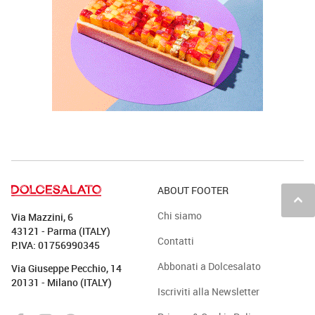
ABOUT FOOTER
keyboard_arrow_up
Chi siamo
Via Mazzini, 6
43121 - Parma (ITALY)
Contatti
P.IVA: 01756990345
Abbonati a Dolcesalato
Via Giuseppe Pecchio, 14
20131 - Milano (ITALY)
Iscriviti alla Newsletter