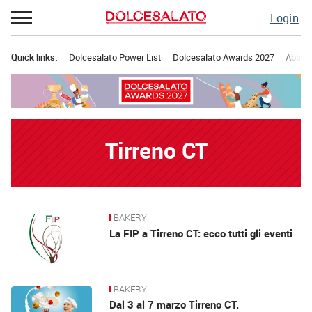
Passa
Login
al
contenuto
Quick links:
Dolcesalato Power List
Dolcesalato Awards 2027
Abbona
Menu principale
Tirreno CT
BAKERY
News
La FIP a Tirreno CT: ecco tutti gli eventi
BAKERY
Dal 3 al 7 marzo Tirreno CT.