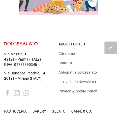
ABOUT FOOTER
keyboard_arrow_up
Chi siamo
Via Mazzini, 6
43121 - Parma (ITALY)
Contatti
P.IVA: 01756990345
Abbonati a Dolcesalato
Via Giuseppe Pecchio, 14
20131 - Milano (ITALY)
Iscriviti alla Newsletter
Privacy & Cookie Policy
PASTICCERIA
BAKERY
GELATO
CAFFÈ & CO.