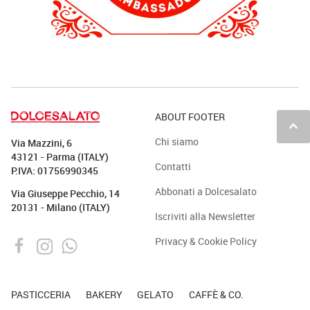
ABOUT FOOTER
keyboard_arrow_up
Chi siamo
Via Mazzini, 6
43121 - Parma (ITALY)
Contatti
P.IVA: 01756990345
Abbonati a Dolcesalato
Via Giuseppe Pecchio, 14
20131 - Milano (ITALY)
Iscriviti alla Newsletter
Privacy & Cookie Policy
PASTICCERIA
BAKERY
GELATO
CAFFÈ & CO.