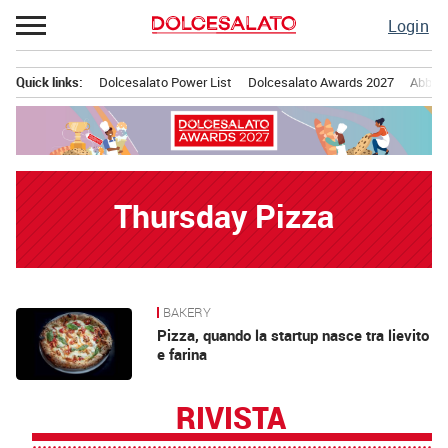
Passa
Login
al
contenuto
Quick links:
Dolcesalato Power List
Dolcesalato Awards 2027
Abbona
Menu principale
Thursday Pizza
BAKERY
News
Pizza, quando la startup nasce tra lievito
e farina
RIVISTA