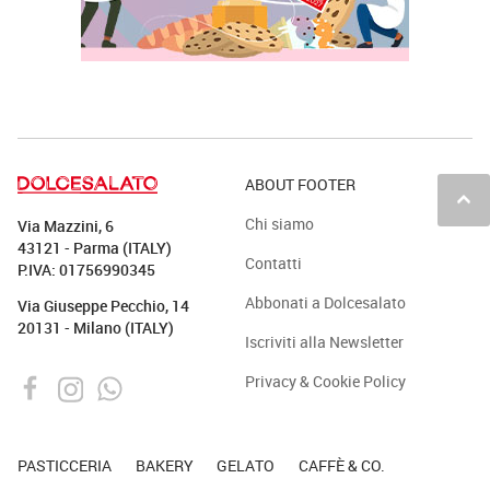
ABOUT FOOTER
keyboard_arrow_up
Chi siamo
Via Mazzini, 6
43121 - Parma (ITALY)
Contatti
P.IVA: 01756990345
Abbonati a Dolcesalato
Via Giuseppe Pecchio, 14
20131 - Milano (ITALY)
Iscriviti alla Newsletter
Privacy & Cookie Policy
PASTICCERIA
BAKERY
GELATO
CAFFÈ & CO.