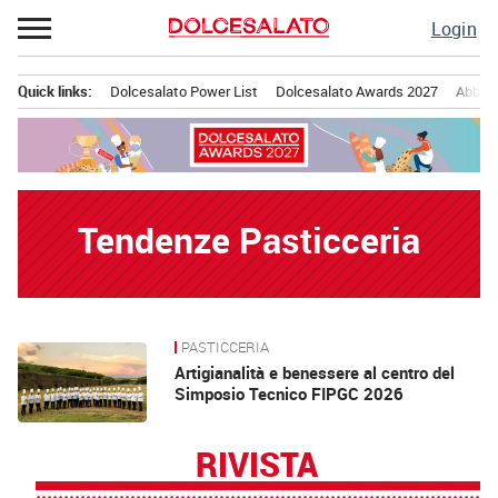
Passa
Login
al
contenuto
Quick links:
Dolcesalato Power List
Dolcesalato Awards 2027
Abbona
Menu principale
Tendenze Pasticceria
PASTICCERIA
News
Artigianalità e benessere al centro del
Simposio Tecnico FIPGC 2026
RIVISTA