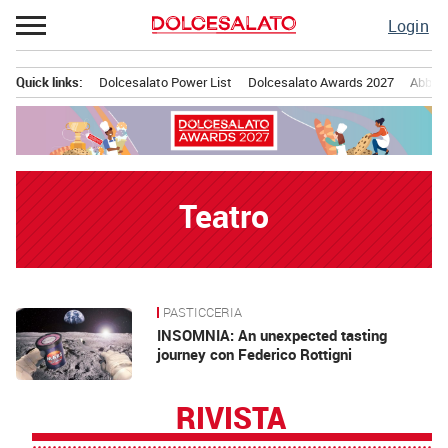
Passa
Login
al
contenuto
Quick links:
Dolcesalato Power List
Dolcesalato Awards 2027
Abbona
Menu principale
Teatro
PASTICCERIA
News
INSOMNIA: An unexpected tasting
journey con Federico Rottigni
RIVISTA