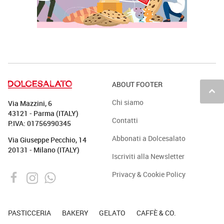
ABOUT FOOTER
keyboard_arrow_up
Chi siamo
Via Mazzini, 6
43121 - Parma (ITALY)
Contatti
P.IVA: 01756990345
Abbonati a Dolcesalato
Via Giuseppe Pecchio, 14
20131 - Milano (ITALY)
Iscriviti alla Newsletter
Privacy & Cookie Policy
PASTICCERIA
BAKERY
GELATO
CAFFÈ & CO.