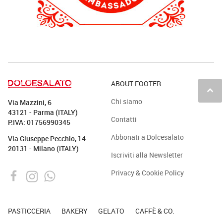
ABOUT FOOTER
keyboard_arrow_up
Chi siamo
Via Mazzini, 6
43121 - Parma (ITALY)
Contatti
P.IVA: 01756990345
Abbonati a Dolcesalato
Via Giuseppe Pecchio, 14
20131 - Milano (ITALY)
Iscriviti alla Newsletter
Privacy & Cookie Policy
PASTICCERIA
BAKERY
GELATO
CAFFÈ & CO.