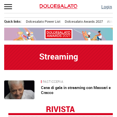
Passa
Login
al
contenuto
Quick links:
Dolcesalato Power List
Dolcesalato Awards 2027
Abbona
Menu principale
Streaming
PASTICCERIA
News
Cena di gala in streaming con Massari e
Cracco
RIVISTA