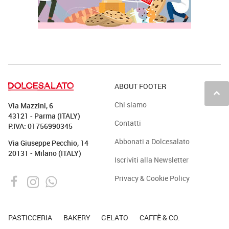
ABOUT FOOTER
keyboard_arrow_up
Chi siamo
Via Mazzini, 6
43121 - Parma (ITALY)
Contatti
P.IVA: 01756990345
Abbonati a Dolcesalato
Via Giuseppe Pecchio, 14
20131 - Milano (ITALY)
Iscriviti alla Newsletter
Privacy & Cookie Policy
PASTICCERIA
BAKERY
GELATO
CAFFÈ & CO.