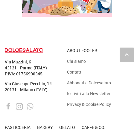
ABOUT FOOTER
keyboard_arrow_up
Chi siamo
Via Mazzini, 6
43121 - Parma (ITALY)
Contatti
P.IVA: 01756990345
Abbonati a Dolcesalato
Via Giuseppe Pecchio, 14
20131 - Milano (ITALY)
Iscriviti alla Newsletter
Privacy & Cookie Policy
PASTICCERIA
BAKERY
GELATO
CAFFÈ & CO.