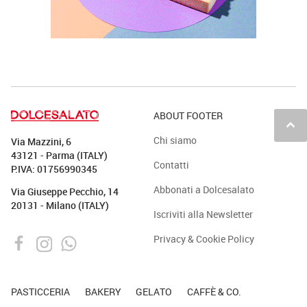
ABOUT FOOTER
keyboard_arrow_up
Chi siamo
Via Mazzini, 6
43121 - Parma (ITALY)
Contatti
P.IVA: 01756990345
Abbonati a Dolcesalato
Via Giuseppe Pecchio, 14
20131 - Milano (ITALY)
Iscriviti alla Newsletter
Privacy & Cookie Policy
PASTICCERIA
BAKERY
GELATO
CAFFÈ & CO.