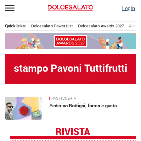
Passa
Login
al
contenuto
Quick links:
Dolcesalato Power List
Dolcesalato Awards 2027
Abbona
Menu principale
stampo Pavoni Tuttifrutti
PASTICCERIA
News
Federico Rottigni, forma e gusto
RIVISTA