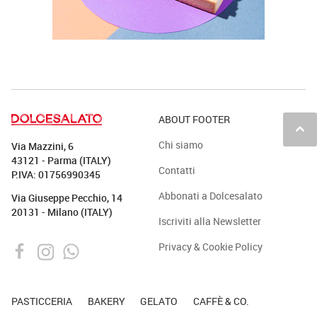
ABOUT FOOTER
keyboard_arrow_up
Chi siamo
Via Mazzini, 6
43121 - Parma (ITALY)
Contatti
P.IVA: 01756990345
Abbonati a Dolcesalato
Via Giuseppe Pecchio, 14
20131 - Milano (ITALY)
Iscriviti alla Newsletter
Privacy & Cookie Policy
PASTICCERIA
BAKERY
GELATO
CAFFÈ & CO.