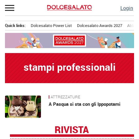
Passa
Login
al
contenuto
Quick links:
Dolcesalato Power List
Dolcesalato Awards 2027
Abbona
Menu principale
stampi professionali
ATTREZZATURE
News
A Pasqua si sta con gli Ippopotami
RIVISTA