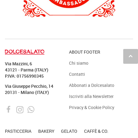
ABOUT FOOTER
keyboard_arrow_up
Chi siamo
Via Mazzini, 6
43121 - Parma (ITALY)
Contatti
P.IVA: 01756990345
Abbonati a Dolcesalato
Via Giuseppe Pecchio, 14
20131 - Milano (ITALY)
Iscriviti alla Newsletter
Privacy & Cookie Policy
PASTICCERIA
BAKERY
GELATO
CAFFÈ & CO.