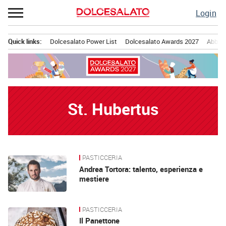
Passa
Login
al
contenuto
Quick links:
Dolcesalato Power List
Dolcesalato Awards 2027
Abbona
Menu principale
St. Hubertus
PASTICCERIA
News
Andrea Tortora: talento, esperienza e
mestiere
PASTICCERIA
Il Panettone