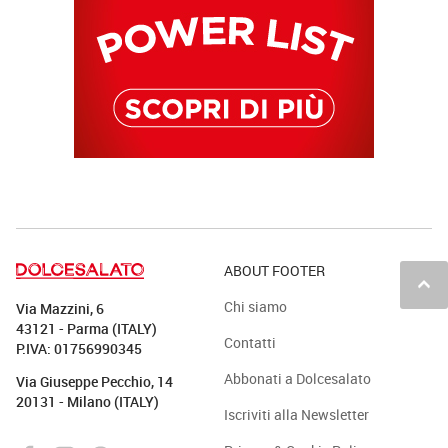
ABOUT FOOTER
keyboard_arrow_up
Chi siamo
Via Mazzini, 6
43121 - Parma (ITALY)
Contatti
P.IVA: 01756990345
Abbonati a Dolcesalato
Via Giuseppe Pecchio, 14
20131 - Milano (ITALY)
Iscriviti alla Newsletter