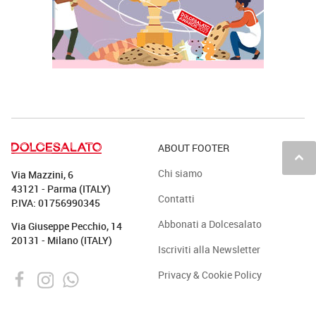
ABOUT FOOTER
keyboard_arrow_up
Chi siamo
Via Mazzini, 6
43121 - Parma (ITALY)
Contatti
P.IVA: 01756990345
Abbonati a Dolcesalato
Via Giuseppe Pecchio, 14
20131 - Milano (ITALY)
Iscriviti alla Newsletter
Privacy & Cookie Policy