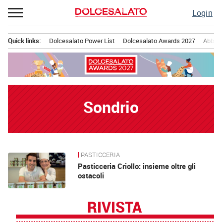
Passa
Login
al
contenuto
Quick links:
Dolcesalato Power List
Dolcesalato Awards 2027
Abbona
Menu principale
Sondrio
PASTICCERIA
News
Pasticceria Criollo: insieme oltre gli
ostacoli
RIVISTA