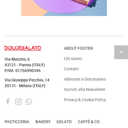
ABOUT FOOTER
keyboard_arrow_up
Chi siamo
Via Mazzini, 6
43121 - Parma (ITALY)
Contatti
P.IVA: 01756990345
Abbonati a Dolcesalato
Via Giuseppe Pecchio, 14
20131 - Milano (ITALY)
Iscriviti alla Newsletter
Privacy & Cookie Policy
PASTICCERIA
BAKERY
GELATO
CAFFÈ & CO.