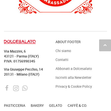
ABOUT FOOTER
keyboard_arrow_up
Chi siamo
Via Mazzini, 6
43121 - Parma (ITALY)
Contatti
P.IVA: 01756990345
Abbonati a Dolcesalato
Via Giuseppe Pecchio, 14
20131 - Milano (ITALY)
Iscriviti alla Newsletter
Privacy & Cookie Policy
PASTICCERIA
BAKERY
GELATO
CAFFÈ & CO.