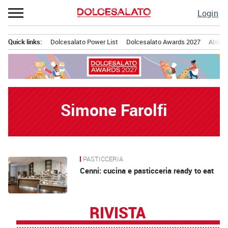
Passa
Login
al
contenuto
Quick links:
Dolcesalato Power List
Dolcesalato Awards 2027
Abbona
Menu principale
Simone Farolfi
PASTICCERIA
News
Cenni: cucina e pasticceria ready to eat
RIVISTA