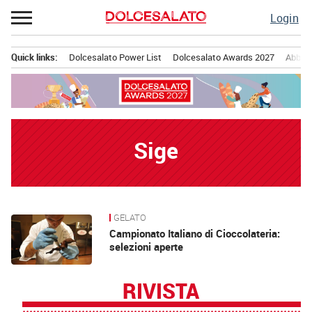
Passa
Login
al
contenuto
Quick links:
Dolcesalato Power List
Dolcesalato Awards 2027
Abbona
Menu principale
Sige
GELATO
News
Campionato Italiano di Cioccolateria:
selezioni aperte
RIVISTA