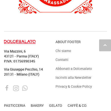
ABOUT FOOTER
keyboard_arrow_up
Chi siamo
Via Mazzini, 6
43121 - Parma (ITALY)
Contatti
P.IVA: 01756990345
Abbonati a Dolcesalato
Via Giuseppe Pecchio, 14
20131 - Milano (ITALY)
Iscriviti alla Newsletter
Privacy & Cookie Policy
PASTICCERIA
BAKERY
GELATO
CAFFÈ & CO.