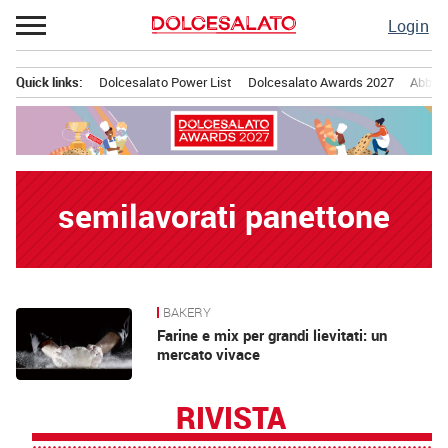
Passa
Login
al
contenuto
Quick links:
Dolcesalato Power List
Dolcesalato Awards 2027
Abbona
Menu principale
semilavorati panettone
BAKERY
News
Farine e mix per grandi lievitati: un
mercato vivace
RIVISTA