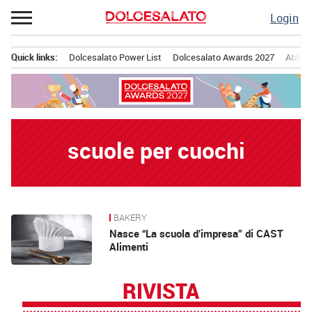
Passa
Login
al
contenuto
Quick links:
Dolcesalato Power List
Dolcesalato Awards 2027
Abbona
Menu principale
scuole per cuochi
BAKERY
News
Nasce “La scuola d’impresa” di CAST
Alimenti
RIVISTA