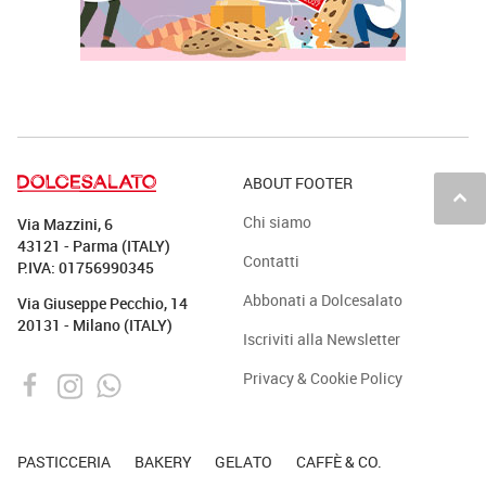
ABOUT FOOTER
keyboard_arrow_up
Chi siamo
Via Mazzini, 6
43121 - Parma (ITALY)
Contatti
P.IVA: 01756990345
Abbonati a Dolcesalato
Via Giuseppe Pecchio, 14
20131 - Milano (ITALY)
Iscriviti alla Newsletter
Privacy & Cookie Policy
PASTICCERIA
BAKERY
GELATO
CAFFÈ & CO.