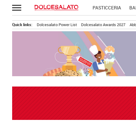
Passa
PASTICCERIA
BA
al
contenuto
Quick links:
Dolcesalato Power List
Dolcesalato Awards 2027
Abb