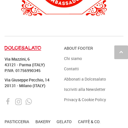
ABOUT FOOTER
keyboard_arrow_up
Chi siamo
Via Mazzini, 6
43121 - Parma (ITALY)
Contatti
P.IVA: 01756990345
Abbonati a Dolcesalato
Via Giuseppe Pecchio, 14
20131 - Milano (ITALY)
Iscriviti alla Newsletter
Privacy & Cookie Policy
PASTICCERIA
BAKERY
GELATO
CAFFÈ & CO.