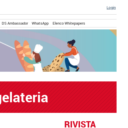
Login
DS Ambassador
WhatsApp
Elenco Whitepapers
elateria
RIVISTA